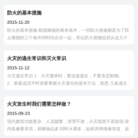
器：使用时拔下保险
防火的基本措施
2015-11-20
防火的基本措施 根据燃烧的基本条件，一切防火措施都是为了防
止燃烧的三个条件同时结合在一起，所以防火措施也就从这几个
方面考虑。 1、控制可燃物。用难燃或不燃的材料代替易燃、可
燃材料；用水泥或
火灾的逃生常识和灭火常识
2015-11-12
火灾逃生常识 1、火灾袭来时，要迅速逃生，不要贪恋财物。
2、家庭成员平时就要掌握火灾逃生的基本方法，熟悉 几条逃生
路线。 3、受到火势威胁时，要当机立断披上浸湿的衣物、被褥
等，向安
火灾发生时我们需要怎样做？
2015-09-23
现代建筑功能复杂，人流频繁，管理不便，火灾隐患不易发现;室
内装修要求高，易燃物品多;同时火裸多，如厨房和维修管道、设
备的扞枪明火、烟蒂余星以及各类电器设备使用不当漏电、短路