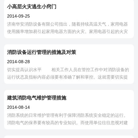
现有漏油、线管老化现象，一定要
小高层火灾逃生小窍门
2014-09-25
济南华安消防设备有限公司指出，随着持续高温天气，家用电器
使用频率增加易引起家用电器方面的火灾。家用电器引起的火灾
具有燃烧猛烈、火势蔓延迅速、烟雾弥漫且含有毒气体、容易爆
炸等特点，如果不及时控制，将酿成
消防设备运行管理的措施及对策
2014-08-28
切实提高认识水平 相关工作人员在管控工作中对消防设备的
运行状态及指标内容必须要有准确了解和掌控。这就需要切实提
高自身认识水平,要了解消防设备不同装置和管道的布局,除了要了
解其装置特征以外,还要熟悉
建筑消防电气维护管理措施
2014-08-14
消防系统的日常维护管理有利于保障消防系统安全稳定的运行。
消防电气的保养要有较高的专业知识。而使用单位往往忽视对建
筑消防电气的维护管理及保养，造成线路老化等安全问题的后
果，系统逐渐也会无法保证保护系统的