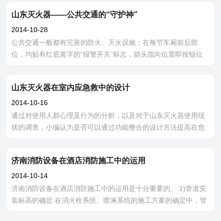
10多亿元。尤其是造成
山东灭火器——公共交通的“守护神”
2014-10-28
公共交通一般都有完善的防火、灭火设施：在每节车厢前后部
位，均贴有红底黄字的“报警开关”标志，箭头指向位置即按钮位
置。乘客将按钮向上扳动就能通知公交列车司机，公交司机就能
及时采取相关措施进行处理。另外，
山东灭火器在室内应急救中的设计
2014-10-16
通过对使用人群心理及行为的分析，以及对于山东灭火器使用现
状的调查，小编认为是否可以通过功能整合的设计方法提高在危
急关头灭火器的使用率。 所谓功能，就是“事务所发挥的有利
作用与能力”，包括产品在人们
济南消防设备在酒店消防施工中的运用
2014-10-14
济南消防设备在酒店消防施工中的运用是十分重要的。 1)管道安
装标高的确定:在消火栓系统、喷淋系统的施工方案的确定中，管
道安装的标高是最终施工方案确定的关键，在消防系统施工中，