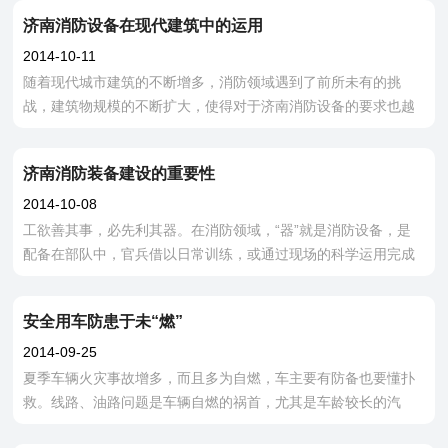
施工单位要想尽一切办
济南消防设备在现代建筑中的运用
2014-10-11
随着现代城市建筑的不断增多，消防领域遇到了前所未有的挑
战，建筑物规模的不断扩大，使得对于济南消防设备的要求也越
来越高，如何既能满足建筑的整体防火要求，又能保证现代城市
中人们的人身财产安全，越来越受到关
济南消防装备建设的重要性
2014-10-08
工欲善其事，必先利其器。在消防领域，“器”就是消防设备，是
配备在部队中，官兵借以日常训练，或通过现场的科学运用完成
灭火救援的一切硬件设备。无数的事实证明：消防装备的配备情
况决定着采用的战术方式和战术效
安全用车防患于未“燃”
2014-09-25
夏季车辆火灾事故增多，而且多为自燃，车主要有防备也要懂扑
救。线路、油路问题是车辆自燃的祸首，尤其是车龄较长的汽
车，每当夏季来临时，都应对线路、油路进行1-2次常规检测，发