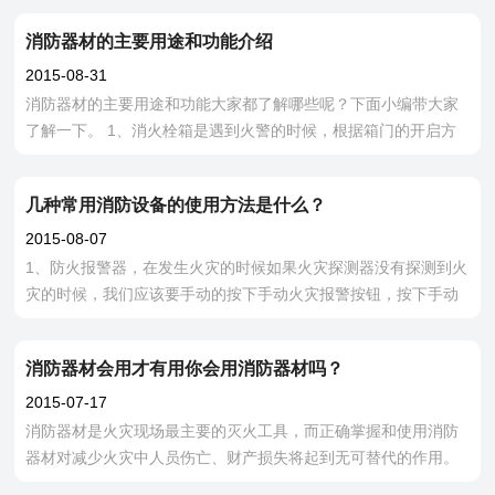
等均能引起火灾。 火势芡
消防器材的主要用途和功能介绍
2015-08-31
消防器材的主要用途和功能大家都了解哪些呢？下面小编带大家
了解一下。 1、消火栓箱是遇到火警的时候，根据箱门的开启方
式，按下门上的弹簧锁，这样的话销子会自动的出来，然后拉开
箱门，再取下水枪拉转水带
几种常用消防设备的使用方法是什么？
2015-08-07
1、防火报警器，在发生火灾的时候如果火灾探测器没有探测到火
灾的时候，我们应该要手动的按下手动火灾报警按钮，按下手动
报警按钮三到五秒钟，手动报警按钮上的火警确认灯会亮起来，
就可以报告火灾信号了。
消防器材会用才有用你会用消防器材吗？
2015-07-17
消防器材是火灾现场最主要的灭火工具，而正确掌握和使用消防
器材对减少火灾中人员伤亡、财产损失将起到无可替代的作用。
因此，正确使用各种消防器材是消防工作中极其重要的一环。 众