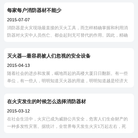
所周知，灭火材料最常用的
每家每户消防器材不能少
2015-07-07
消防器是火灾现场最直接的灭火工具，而怎样精确掌握和利用消
防器对火灾中人员伤亡、都会起到无可替代的作用。因此，精确
利用消防器是消防中极其重要的一环。
灭火器---最容易被人们忽视的安全设备
2015-04-13
随着社会的进步和发展，崛地而起的高楼大厦日日翻新。有一些
单位，有一些人，明明知道灭火器的用途，明明知道越是经济大
发展、人们的生活水平极大提高，越是需要灭火器保驾护航的道
理，却无视消防设备的存在。就当地
在火灾发生的时候怎么选择消防器材
2015-03-12
在社会生活中，火灾已成为威胁公共安全，危害人们生命财产的
一种多发性灾害。据统计，全世界每天发生火灾1万起左右，死
2000多人，伤3000—4000人，每年火灾造成的直接财产损失达