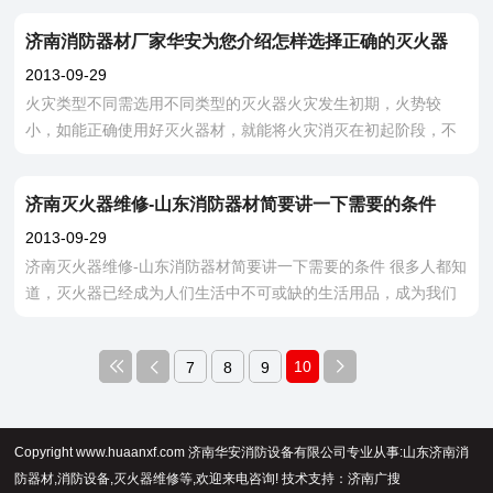
济南消防器材厂家华安为您介绍怎样选择正确的灭火器
2013-09-29
火灾类型不同需选用不同类型的灭火器火灾发生初期，火势较
小，如能正确使用好灭火器材，就能将火灾消灭在初起阶段，不
至于使小火酿成大灾，从而避免重大损失。 通常用于扑灭初
起火灾的灭火器，类型
济南灭火器维修-山东消防器材简要讲一下需要的条件
2013-09-29
济南灭火器维修-山东消防器材简要讲一下需要的条件 很多人都知
道，灭火器已经成为人们生活中不可或缺的生活用品，成为我们
杜绝隐患的首要武器。灭火器在使用的过程中
10
7
8
9
Copyright www.huaanxf.com 济南华安消防设备有限公司专业从事:山东济南消
防器材,消防设备,灭火器维修等,欢迎来电咨询! 技术支持：
济南广搜