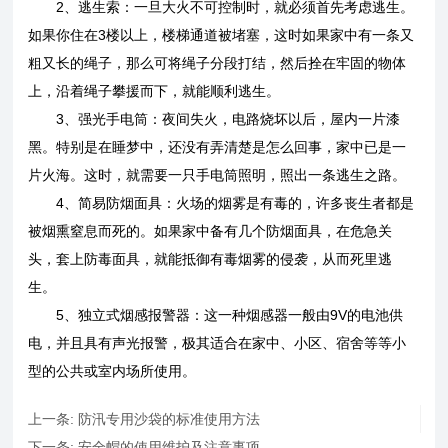
2、逃生索：一旦大火不可控制时，就必须首先考虑逃生。
如果你住在3楼以上，楼梯通道被堵塞，这时如果家中有一条又
粗又长的绳子，那么可将绳子分段打结，然后拴在牢固的物体
上，沿着绳子攀援而下，就能顺利逃生。
3、强光手电筒：夜间失火，电路烧坏以后，屋内一片漆
黑。特别是在睡梦中，还没有弄清楚是怎么回事，家中已是一
片火海。这时，就需要一只手电筒照明，照出一条逃生之路。
4、简易防烟面具：火场的烟雾是有毒的，许多丧生者都是
被烟熏窒息而死的。如果家中备有几个防烟面具，在危急关
头，套上防毒面具，就能抵御有毒烟雾的侵袭，从而死里逃
生。
5、独立式烟感报警器：这一种烟感器一般由9V的电池供
电，并且具有声光报警，极其适合在家中、小区、宿舍等等小
型的公共或室内场所使用。
上一条:
防汛专用沙袋的标准使用方法
下一条:
安全帽的使用维护及注意事项