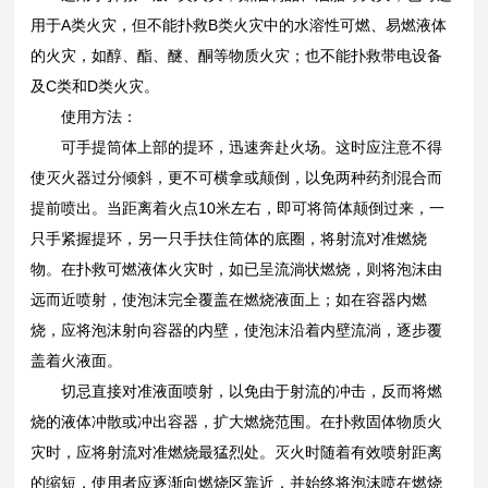
用于A类火灾，但不能扑救B类火灾中的水溶性可燃、易燃液体
的火灾，如醇、酯、醚、酮等物质火灾；也不能扑救带电设备
及C类和D类火灾。
使用方法：
可手提筒体上部的提环，迅速奔赴火场。这时应注意不得
使灭火器过分倾斜，更不可横拿或颠倒，以免两种药剂混合而
提前喷出。当距离着火点10米左右，即可将筒体颠倒过来，一
只手紧握提环，另一只手扶住筒体的底圈，将射流对准燃烧
物。在扑救可燃液体火灾时，如已呈流淌状燃烧，则将泡沫由
远而近喷射，使泡沫完全覆盖在燃烧液面上；如在容器内燃
烧，应将泡沫射向容器的内壁，使泡沫沿着内壁流淌，逐步覆
盖着火液面。
切忌直接对准液面喷射，以免由于射流的冲击，反而将燃
烧的液体冲散或冲出容器，扩大燃烧范围。在扑救固体物质火
灾时，应将射流对准燃烧最猛烈处。灭火时随着有效喷射距离
的缩短，使用者应逐渐向燃烧区靠近，并始终将泡沫喷在燃烧