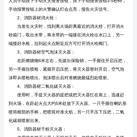
人员手动按下手动火灾报警按钮，按下手动报警按钮3-5秒钟，
手动报警按钮上的火警确认灯会点亮，报告火灾信号。
2、消防器材消火栓：
当发生火灾时，找到离火场距离最近的消火栓，打开消火
栓箱门，取出水带，将水带的一端接在消火栓出水口上，另一
端接好水枪，拉到起火点附近后方可打开消火栓阀门。
3、消防器材空气泡沫灭火器：
在距燃烧物6米左右，先拔出保险销，一手握住开启压把，
另一手握住喷枪，紧握开启压把，将灭火器密封开启，空气泡
沫即从喷枪喷出。泡沫喷出后对准燃烧最猛烈处喷射。
4、消防器材二氧化碳灭火器：
使用时，手提灭火器的提把或把灭火器扛在肩上，迅速赶
到火场，在距起火点大约5米处放下灭火器。一只手握住喇叭形
喷筒根部的手柄，把喷筒对准火焰，另一只手压下压把，二氧
化碳就喷射出来。
5、消防器材干粉灭火器：