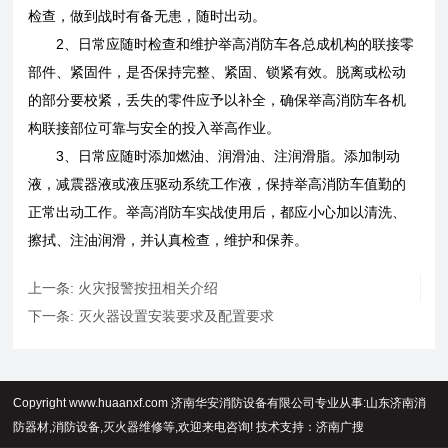
检查，做到战时有备无患，随时出动。
2、日常应随时检查和维护举高消防车各总成机构的联接零
部件、紧固件，是否保持完整、紧固、锁紧有效。脱离或松动
的部分要校紧，丢失的零件应予以补全，确保举高消防车各机
构联接部位可靠与安全的投入举高作业。
3、日常应随时添加燃油、润滑油、注润滑脂。添加制动
液，减震器液或液压驱动系统工作液，保持举高消防车值勤的
正常出动工作。举高消防车实战使用后，都应小心加以清洗、
擦拭、注油润滑，并认真检查，维护和保养。
上一条:
火灾报警按扭相关介绍
下一条:
灭火器设置安装要求及配置要求
Copyright www.huaanxf.com 济南华安消防设备有限公司专业从事:山东济南消
防器材,消防设备,灭火器维修等,欢迎来电咨询! 技术支持：
济南广搜